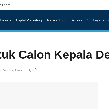
il.com
Desa
Digital Marketing
Nalara Kopi
Sedesa TV
Layanan
tuk Calon Kepala D
0
n Penulis
,
Desa