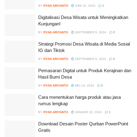
BY
RYAN ARIYANTO
JUNI 10, 2025
1
Digitalisasi Desa Wisata untuk Meningkatkan
Kunjungan!
BY
RYAN ARIYANTO
SEPTEMBER 9, 2024
0
Strategi Promosi Desa Wisata di Media Sosial
IG dan Tiktok
BY
RYAN ARIYANTO
SEPTEMBER 9, 2024
0
Pemasaran Digital untuk Produk Kerajinan dan
Hasil Bumi Desa
BY
RYAN ARIYANTO
MEI 14, 2024
0
Cara menentukan harga produk atau jasa
rumus lengkap
BY
RYAN ARIYANTO
JANUARI 19, 2024
1
Download Desain Poster Qurban PowerPoint
Gratis