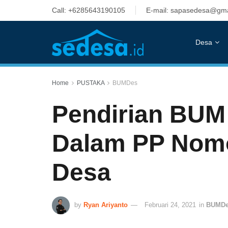
Call: +6285643190105
E-mail: sapasedesa@gma
Desa
Home
PUSTAKA
BUMDes
Pendirian BU
Dalam PP Nomo
Desa
by
Ryan Ariyanto
Februari 24, 2021
in
BUMD