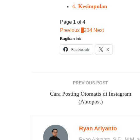
4.
Kesimpulan
Page 1 of 4
Previous
1
2
3
4
Next
Bagikan ini:
Facebook
X
PREVIOUS POST
Cara Posting Otomatis di Instagram
(Autopost)
Ryan Ariyanto
Ryan Ariyanto, S.E., M.M. 