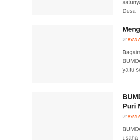
satuny
Desa
Meng
BY
RYAN 
Bagaim
BUMDes
yaitu s
BUMD
Puri
BY
RYAN 
BUMDes
usaha 