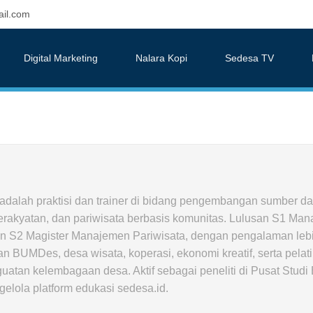
il.com
Digital Marketing
Nalara Kopi
Sedesa TV
 adalah praktisi dan trainer di bidang pengembangan sumber d
rakyatan, dan pariwisata berbasis komunitas. Lulusan S1 Ma
 S2 Magister Manajemen Pariwisata, dengan pengalaman lebi
 BUMDes, desa wisata, koperasi, ekonomi kreatif, serta pelat
guatan kelembagaan desa. Aktif sebagai peneliti di Pusat Stud
lola platform edukasi sedesa.id.