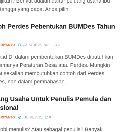
jikan? Berikut adalah daftar peluang usaha ibu
tangga yang dapat Anda pilih
oh Perdes Pebentukan BUMDes Tahun
ARIYANTO
AGUSTUS 28, 2020
0
.id Di dalam pembentukan BUMDes dibutuhkan
amanya Peraturan Desa atau Perdes. Mungkin
t sekalian membutuhkan contoh dari Perdes
s, nah dalam pembahasan...
ang Usaha Untuk Penulis Pemula dan
sional
ARIYANTO
JULI 28, 2021
0
obi menulis? Atau sebagai penulis? Banyak