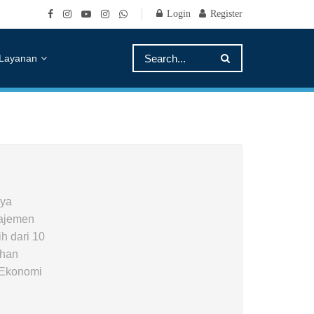
Login
Register
Layanan
aya
najemen
h dari 10
ihan
i Ekonomi