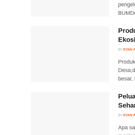
pengel
BUMDes
Prod
Ekos
BY
RYAN 
Produk
Desa,d
besar,
Pelu
Sehar
BY
RYAN 
Apa sa