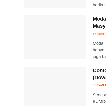
beriku
Moda
Masy
BY
RYAN 
Modal 
hanya
juga bi
Cont
(Dow
BY
RYAN 
Sedesa
BUMDes