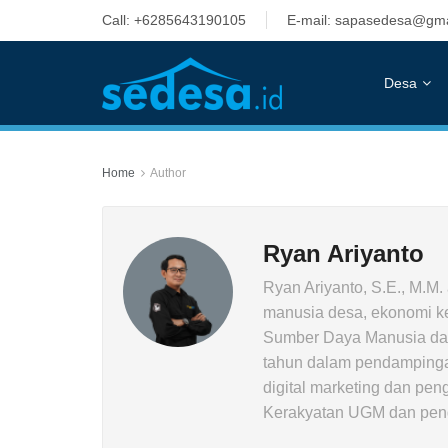
Call: +6285643190105
E-mail: sapasedesa@gma
Desa
Home
Author
Ryan Ariyanto
Ryan Ariyanto, S.E., M.M.
manusia desa, ekonomi ke
Sumber Daya Manusia dan
tahun dalam pendampingan
digital marketing dan pen
Kerakyatan UGM dan penge