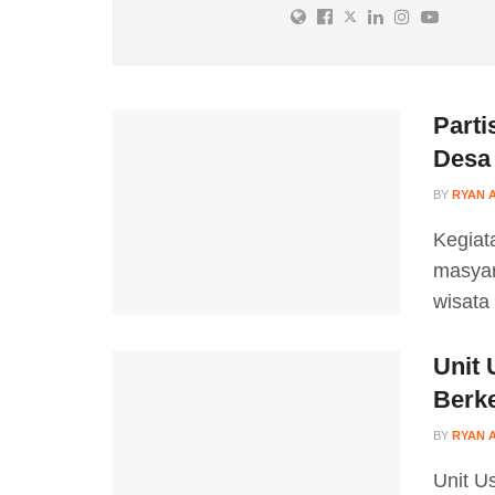
Parti
Desa
BY
RYAN 
Kegiat
masyar
wisata
Unit
Berke
BY
RYAN 
Unit U