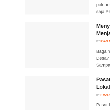
peluan
saja P
Meny
Menja
BY
RYAN 
Bagaim
Desa? 
Sampa
Pasa
Loka
BY
RYAN 
Pasar 