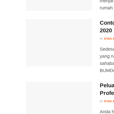
menjan
rumah 
Cont
2020
BY
RYAN 
Sedesa
yang n
sahaba
BUMDe
Pelu
Profe
BY
RYAN 
Anda h