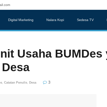
il.com
Digital Marketing
Nalara Kopi
Sedesa TV
Unit Usaha BUMDes 
i Desa
3
es
,
Catatan Penulis
,
Desa