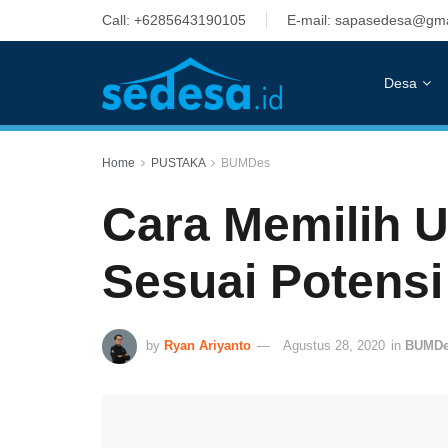
Call: +6285643190105
E-mail: sapasedesa@gma
Desa
Home
PUSTAKA
BUMDes
Cara Memilih 
Sesuai Potens
by
Ryan Ariyanto
Agustus 28, 2020
in
BUMD