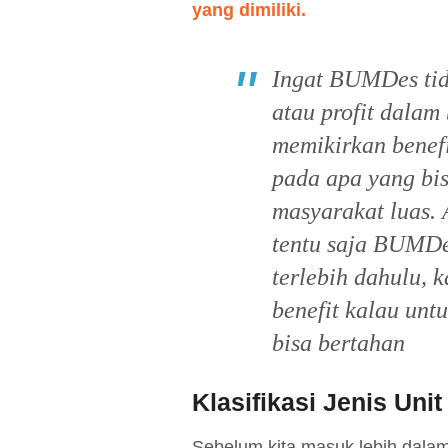
yang dimiliki.
Ingat BUMDes tid
atau profit dalam
memikirkan benefi
pada apa yang bi
masyarakat luas. 
tentu saja BUMDe
terlebih dahulu,
benefit kalau unt
bisa bertahan
Klasifikasi Jenis Un
Sebelum kita masuk lebih dala