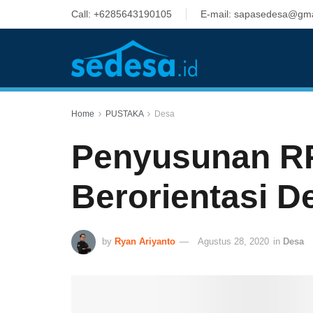
Call: +6285643190105
E-mail: sapasedesa@gma
Home
PUSTAKA
Desa
Penyusunan R
Berorientasi D
by
Ryan Ariyanto
Agustus 28, 2020
in
Desa