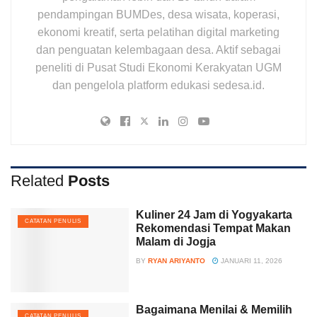
pendampingan BUMDes, desa wisata, koperasi,
ekonomi kreatif, serta pelatihan digital marketing
dan penguatan kelembagaan desa. Aktif sebagai
peneliti di Pusat Studi Ekonomi Kerakyatan UGM
dan pengelola platform edukasi sedesa.id.
Related
Posts
Kuliner 24 Jam di Yogyakarta
CATATAN PENULIS
Rekomendasi Tempat Makan
Malam di Jogja
BY
RYAN ARIYANTO
JANUARI 11, 2026
Bagaimana Menilai & Memilih
CATATAN PENULIS