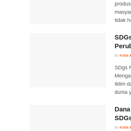
produs
masyar
tidak 
SDGs
Perub
BY
RYAN 
SDgs N
Mengam
Iklim 
dunia y
Dana
SDGs
BY
RYAN 