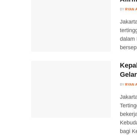
BY
RYAN 
Jakart
tertin
dalam 
bersep
Kepa
Gelar
BY
RYAN 
Jakart
Tertin
bekerj
Kebuda
bagi Ke