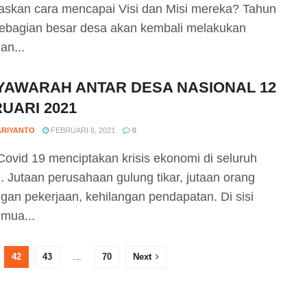
askan cara mencapai Visi dan Misi mereka? Tahun
ebagian besar desa akan kembali melakukan
an...
AWARAH ANTAR DESA NASIONAL 12
UARI 2021
ARIYANTO
FEBRUARI 8, 2021
0
ovid 19 menciptakan krisis ekonomi di seluruh
n. Jutaan perusahaan gulung tikar, jutaan orang
ngan pekerjaan, kehilangan pendapatan. Di sisi
emua...
42
43
…
70
Next