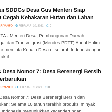
lui SDDGs Desa Gus Menteri Siap
u Cegah Kebakaran Hutan dan Lahan
ARIYANTO
FEBRUARI 10, 2021
0
TA - Menteri Desa, Pembangunan Daerah
ggal dan Transmigrasi (Mendes PDTT) Abdul Halim
ar meminta Kepala Desa di seluruh Indonesia agar
 aktif...
 Desa Nomor 7: Desa Berenergi Bersih
Terbarukan
ARIYANTO
FEBRUARI 9, 2021
0
esa Nomor 7: Desa Berenergi Bersih dan
ukan: Selama 10 tahun terakhir produksi minyak
i Indonesia menunjukkan kecenderungan