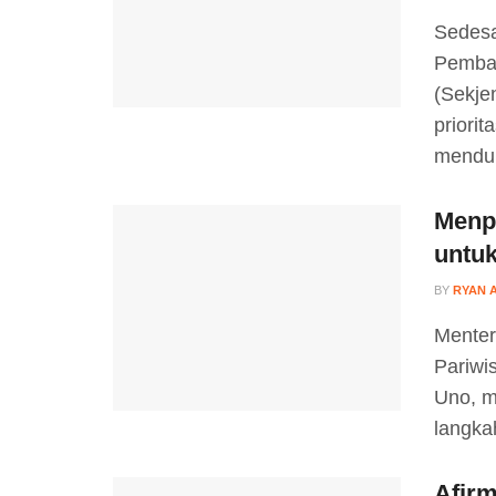
Sedesa
Pemban
(Sekje
priori
menduk
Menpa
untu
BY
RYAN 
Menter
Pariwi
Uno, m
langka
Afirm