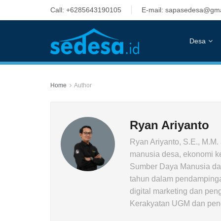
Call: +6285643190105
E-mail: sapasedesa@gma
Desa
Home
Author
Ryan Ariyanto
Ryan Ariyanto, S.E., M.M.
manusia desa, ekonomi ke
Sumber Daya Manusia dan
tahun dalam pendampingan
digital marketing dan pen
Kerakyatan UGM dan penge