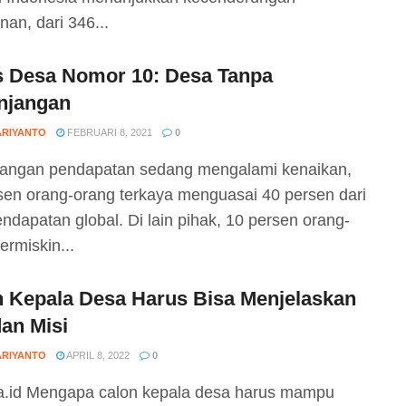
an, dari 346...
 Desa Nomor 10: Desa Tanpa
njangan
ARIYANTO
FEBRUARI 8, 2021
0
angan pendapatan sedang mengalami kenaikan,
sen orang-orang terkaya menguasai 40 persen dari
endapatan global. Di lain pihak, 10 persen orang-
ermiskin...
n Kepala Desa Harus Bisa Menjelaskan
dan Misi
ARIYANTO
APRIL 8, 2022
0
.id Mengapa calon kepala desa harus mampu