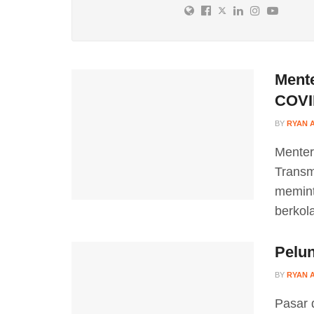
Ment
COVI
BY
RYAN 
Menter
Transm
memint
berkol
Pelu
BY
RYAN 
Pasar 