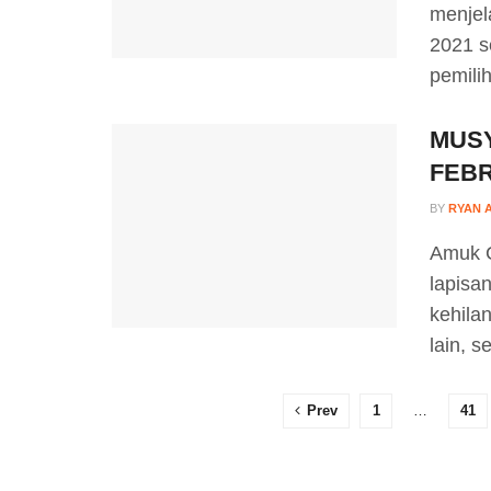
menjel
2021 s
pemilih
MUSY
FEBR
BY
RYAN 
Amuk C
lapisa
kehila
lain, s
Prev
1
…
41