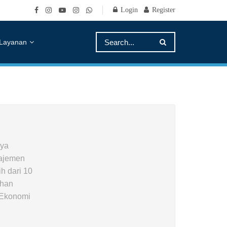
Login
Register
Layanan
aya
najemen
h dari 10
ihan
i Ekonomi