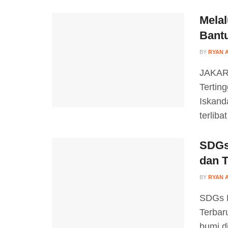
Mela
Bant
BY
RYAN 
JAKAR
Tertin
Iskand
terlibat
SDGs
dan 
BY
RYAN 
SDGs D
Terbar
bumi d