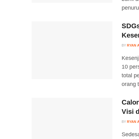
penurun
SDGs
Kese
BY
RYAN 
Kesenj
10 per
total p
orang t
Calo
Visi 
BY
RYAN 
Sedesa