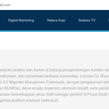
il.com
Digital Marketing
Nalara Kopi
Sedesa TV
 adalah praktisi dan trainer di bidang pengembangan sumber d
rakyatan, dan pariwisata berbasis komunitas. Lulusan S1 Ma
 S2 Magister Manajemen Pariwisata, dengan pengalaman lebi
 BUMDes, desa wisata, koperasi, ekonomi kreatif, serta pelat
guatan kelembagaan desa. Aktif sebagai peneliti di Pusat Stud
lola platform edukasi sedesa.id.