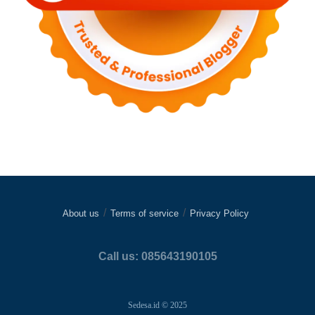
About us
Terms of service
Privacy Policy
Call us: 085643190105
Sedesa.id © 2025