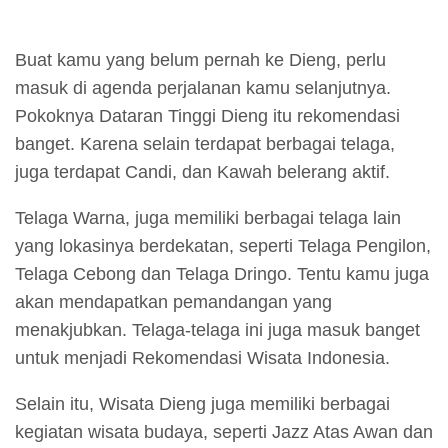
Buat kamu yang belum pernah ke Dieng, perlu
masuk di agenda perjalanan kamu selanjutnya.
Pokoknya Dataran Tinggi Dieng itu rekomendasi
banget. Karena selain terdapat berbagai telaga,
juga terdapat Candi, dan Kawah belerang aktif.
Telaga Warna, juga memiliki berbagai telaga lain
yang lokasinya berdekatan, seperti Telaga Pengilon,
Telaga Cebong dan Telaga Dringo. Tentu kamu juga
akan mendapatkan pemandangan yang
menakjubkan. Telaga-telaga ini juga masuk banget
untuk menjadi Rekomendasi Wisata Indonesia.
Selain itu, Wisata Dieng juga memiliki berbagai
kegiatan wisata budaya, seperti Jazz Atas Awan dan