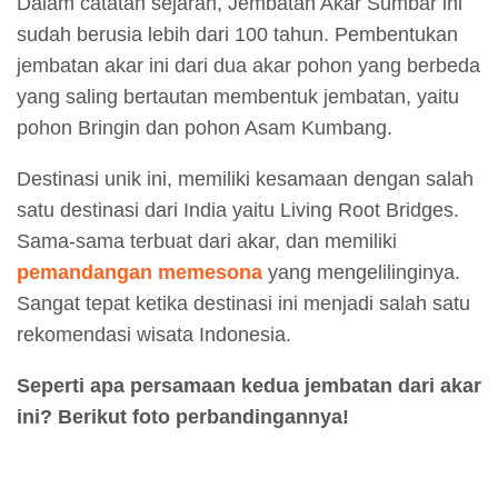
Dalam catatan sejarah, Jembatan Akar Sumbar ini
sudah berusia lebih dari 100 tahun. Pembentukan
jembatan akar ini dari dua akar pohon yang berbeda
yang saling bertautan membentuk jembatan, yaitu
pohon Bringin dan pohon Asam Kumbang.
Destinasi unik ini, memiliki kesamaan dengan salah
satu destinasi dari India yaitu Living Root Bridges.
Sama-sama terbuat dari akar, dan memiliki
pemandangan memesona
yang mengelilinginya.
Sangat tepat ketika destinasi ini menjadi salah satu
rekomendasi wisata Indonesia.
Seperti apa persamaan kedua jembatan dari akar
ini? Berikut foto perbandingannya!