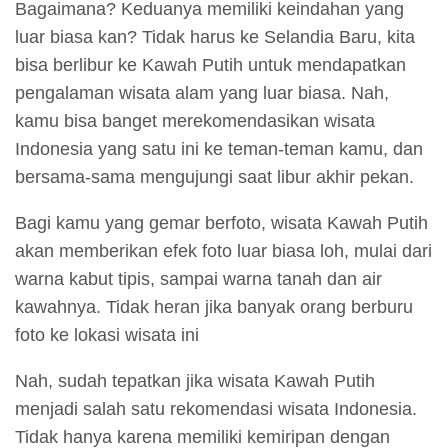
Bagaimana? Keduanya memiliki keindahan yang
luar biasa kan? Tidak harus ke Selandia Baru, kita
bisa berlibur ke Kawah Putih untuk mendapatkan
pengalaman wisata alam yang luar biasa. Nah,
kamu bisa banget merekomendasikan wisata
Indonesia yang satu ini ke teman-teman kamu, dan
bersama-sama mengujungi saat libur akhir pekan.
Bagi kamu yang gemar berfoto, wisata Kawah Putih
akan memberikan efek foto luar biasa loh, mulai dari
warna kabut tipis, sampai warna tanah dan air
kawahnya. Tidak heran jika banyak orang berburu
foto ke lokasi wisata ini
Nah, sudah tepatkan jika wisata Kawah Putih
menjadi salah satu rekomendasi wisata Indonesia.
Tidak hanya karena memiliki kemiripan dengan