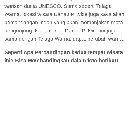
warisan dunia UNESCO. Sama seperti Telaga
Warna, lokasi wisata Danau Plitvice juga kaya akan
pemandangan indah yang akan memanjakan mata
pengunjung. Nah, air dari Danau Plitvice ini juga
sama dengan Telaga Warna, dapat berubah warna.
Seperti Apa Perbandingan kedua tempat wisata
ini? Bisa Membandingkan dalam foto berikut!