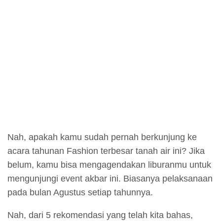
Nah, apakah kamu sudah pernah berkunjung ke
acara tahunan Fashion terbesar tanah air ini? Jika
belum, kamu bisa mengagendakan liburanmu untuk
mengunjungi event akbar ini. Biasanya pelaksanaan
pada bulan Agustus setiap tahunnya.
Nah, dari 5 rekomendasi yang telah kita bahas,