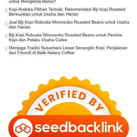
untuk Mengelola Bisnis?
Kopi Arabika Pilihan Terbaik: Rekomendasi Biji Kopi Roasted
Berkualitas untuk Usaha dan Harian
Jual Biji Kopi Robusta Wonosobo Roasted Beans untuk Usaha
dan Harian
Biji Kopi Robusta Wonosobo Roasted Beans untuk Pecinta
Kopi dan Pelaku Usaha Cafee
Menjaga Tradisi Nusantara Lewat Secangkir Kopi: Perjalanan
dan Filosofi di Balik Nalara Coffee