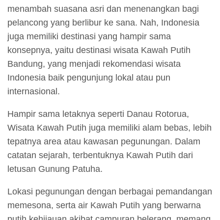
menambah suasana asri dan menenangkan bagi
pelancong yang berlibur ke sana. Nah, Indonesia
juga memiliki destinasi yang hampir sama
konsepnya, yaitu destinasi wisata Kawah Putih
Bandung, yang menjadi rekomendasi wisata
Indonesia baik pengunjung lokal atau pun
internasional.
Hampir sama letaknya seperti Danau Rotorua,
Wisata Kawah Putih juga memiliki alam bebas, lebih
tepatnya area atau kawasan pegunungan. Dalam
catatan sejarah, terbentuknya Kawah Putih dari
letusan Gunung Patuha.
Lokasi pegunungan dengan berbagai pemandangan
memesona, serta air Kawah Putih yang berwarna
putih kehijauan akibat campuran belerang, memang