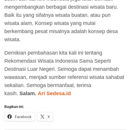
mengembangkan berbagai destinasi wisata baru.
Baik itu yang sifatnya wisata buatan, atau pun
wisata alam. Konsep wisata yang mulai
berkembang pesat misalnya adalah konsep desa
wisata.
Demikian pembahasan kita kali ini tentang
Rekomendasi Wisata Indonesia Sama Seperti
Destinasi Luar Negeri. Semoga dapat menambah
wawasan, menjadi sumber referensi wisata sahabat
sekalian. Semoga bermanfaat, terima
kasih.
Salam.
Ari Sedesa.id
Bagikan ini:
Facebook
X