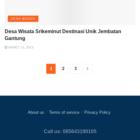
DESA WISATA
Desa Wisata Srikeminut Destinasi Unik Jembatan
Gantung
MARET 13, 2023
1
2
3
About us
Terms of service
Privacy Policy
Call us: 085643190105