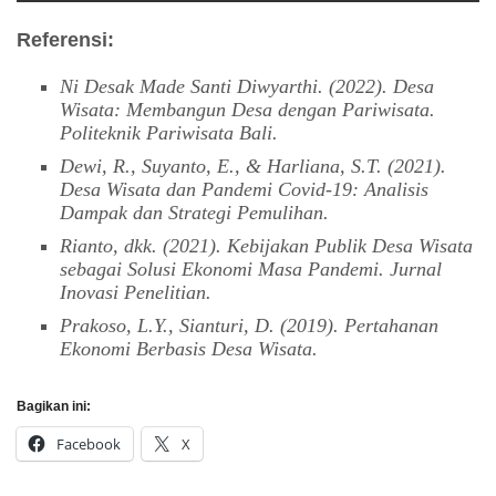
Referensi:
Ni Desak Made Santi Diwyarthi. (2022). Desa
Wisata: Membangun Desa dengan Pariwisata.
Politeknik Pariwisata Bali.
Dewi, R., Suyanto, E., & Harliana, S.T. (2021).
Desa Wisata dan Pandemi Covid-19: Analisis
Dampak dan Strategi Pemulihan.
Rianto, dkk. (2021). Kebijakan Publik Desa Wisata
sebagai Solusi Ekonomi Masa Pandemi. Jurnal
Inovasi Penelitian.
Prakoso, L.Y., Sianturi, D. (2019). Pertahanan
Ekonomi Berbasis Desa Wisata.
Bagikan ini:
Facebook
X