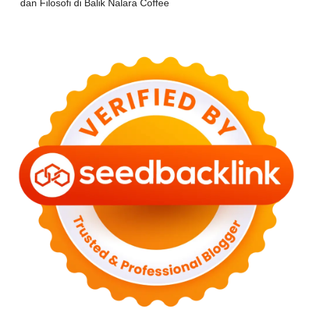
dan Filosofi di Balik Nalara Coffee