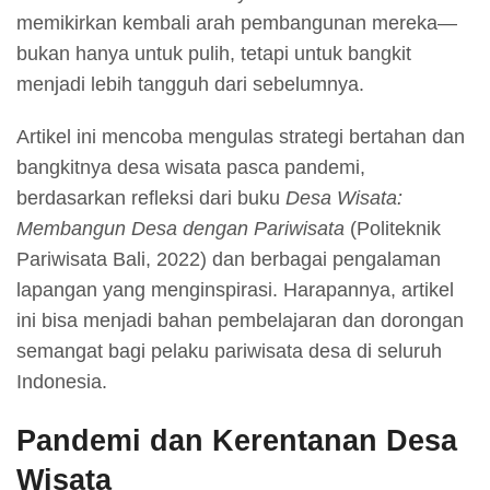
memikirkan kembali arah pembangunan mereka—
bukan hanya untuk pulih, tetapi untuk bangkit
menjadi lebih tangguh dari sebelumnya.
Artikel ini mencoba mengulas strategi bertahan dan
bangkitnya desa wisata pasca pandemi,
berdasarkan refleksi dari buku
Desa Wisata:
Membangun Desa dengan Pariwisata
(Politeknik
Pariwisata Bali, 2022) dan berbagai pengalaman
lapangan yang menginspirasi. Harapannya, artikel
ini bisa menjadi bahan pembelajaran dan dorongan
semangat bagi pelaku pariwisata desa di seluruh
Indonesia.
Pandemi dan Kerentanan Desa
Wisata