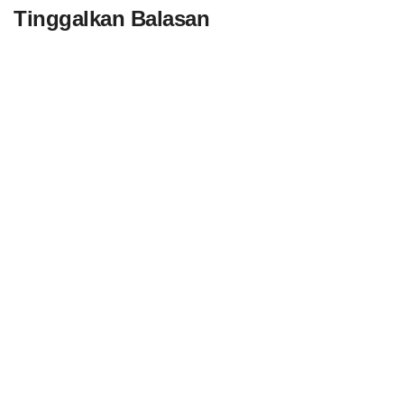
Tinggalkan Balasan