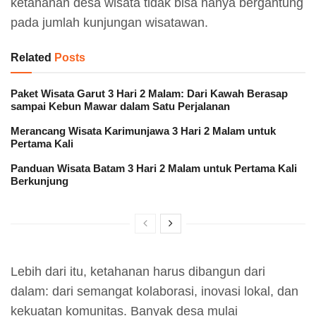
ketahanan desa wisata tidak bisa hanya bergantung
pada jumlah kunjungan wisatawan.
Related
Posts
Paket Wisata Garut 3 Hari 2 Malam: Dari Kawah Berasap
sampai Kebun Mawar dalam Satu Perjalanan
Merancang Wisata Karimunjawa 3 Hari 2 Malam untuk
Pertama Kali
Panduan Wisata Batam 3 Hari 2 Malam untuk Pertama Kali
Berkunjung
Lebih dari itu, ketahanan harus dibangun dari
dalam: dari semangat kolaborasi, inovasi lokal, dan
kekuatan komunitas. Banyak desa mulai