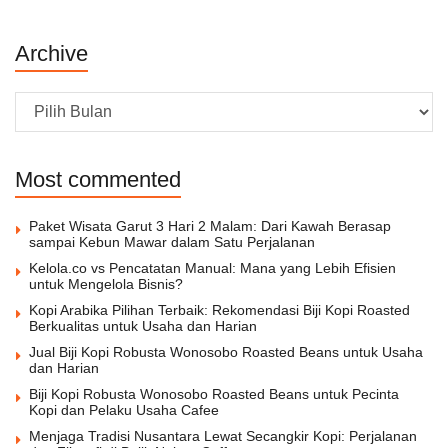
Archive
Archive
Most commented
Paket Wisata Garut 3 Hari 2 Malam: Dari Kawah Berasap
sampai Kebun Mawar dalam Satu Perjalanan
Kelola.co vs Pencatatan Manual: Mana yang Lebih Efisien
untuk Mengelola Bisnis?
Kopi Arabika Pilihan Terbaik: Rekomendasi Biji Kopi Roasted
Berkualitas untuk Usaha dan Harian
Jual Biji Kopi Robusta Wonosobo Roasted Beans untuk Usaha
dan Harian
Biji Kopi Robusta Wonosobo Roasted Beans untuk Pecinta
Kopi dan Pelaku Usaha Cafee
Menjaga Tradisi Nusantara Lewat Secangkir Kopi: Perjalanan