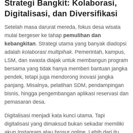
Strategi Bangkit: Kolaborasi,
Digitalisasi, dan Diversifikasi
Setelah masa darurat mereda, fokus desa wisata
mulai bergeser ke tahap
pemulihan dan
kebangkitan
. Strategi utama yang banyak diadopsi
adalah
kolaborasi multipihak
. Pemerintah, kampus,
LSM, dan swasta diajak untuk membangun program
bersama yang tidak hanya memberi bantuan jangka
pendek, tetapi juga mendorong inovasi jangka
panjang. Misalnya, pelatihan SDM, pendampingan
bisnis, hingga pengembangan aplikasi reservasi dan
pemasaran desa.
Digitalisasi menjadi kata kunci utama. Tapi
digitalisasi yang dimaksud bukan sekadar memiliki
akun Instagram atau brosur online. Lebih dari itu,