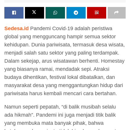
Sedesa.id
Pandemi Covid-19 adalah peristiwa
global yang mengguncang hampir semua sektor
kehidupan. Dunia pariwisata, termasuk desa wisata,
menjadi salah satu sektor yang paling terdampak.
Dalam sekejap, arus wisatawan berhenti. Homestay
yang biasanya ramai, mendadak sepi. Atraksi
budaya dihentikan, festival lokal dibatalkan, dan
masyarakat desa yang menggantungkan hidup dari
pariwisata harus kembali mencari cara bertahan.
Namun seperti pepatah, “di balik musibah selalu
ada hikmah”. Pandemi ini juga menjadi titik balik
yang membuka mata banyak pihak, bahwa