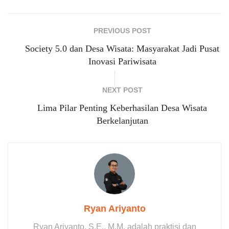
PREVIOUS POST
Society 5.0 dan Desa Wisata: Masyarakat Jadi Pusat
Inovasi Pariwisata
NEXT POST
Lima Pilar Penting Keberhasilan Desa Wisata
Berkelanjutan
Ryan Ariyanto
Ryan Ariyanto, S.E., M.M. adalah praktisi dan