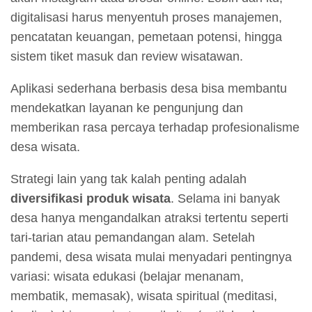
digitalisasi harus menyentuh proses manajemen,
pencatatan keuangan, pemetaan potensi, hingga
sistem tiket masuk dan review wisatawan.
Aplikasi sederhana berbasis desa bisa membantu
mendekatkan layanan ke pengunjung dan
memberikan rasa percaya terhadap profesionalisme
desa wisata.
Strategi lain yang tak kalah penting adalah
diversifikasi produk wisata
. Selama ini banyak
desa hanya mengandalkan atraksi tertentu seperti
tari-tarian atau pemandangan alam. Setelah
pandemi, desa wisata mulai menyadari pentingnya
variasi: wisata edukasi (belajar menanam,
membatik, memasak), wisata spiritual (meditasi,