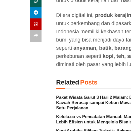
untuk produk kerajinan dan hasi
Di era digital ini,
produk keraji
untuk berkembang dan dipasarka
Indonesia memiliki kekhasan ter
bumi yang bisa menjadi daya ta
seperti
anyaman, batik, baran
perkebunan seperti
kopi, teh,
diminati oleh pasar yang lebih l
Related
Posts
Paket Wisata Garut 3 Hari 2 Malam: 
Kawah Berasap sampai Kebun Mawa
Satu Perjalanan
Kelola.co vs Pencatatan Manual: Ma
Lebih Efisien untuk Mengelola Bisni
Kopi Arabika Pilihan Terbaik: Reko