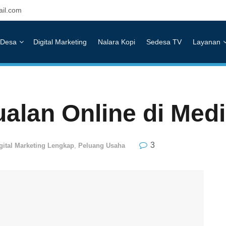
il.com
Desa
Digital Marketing
Nalara Kopi
Sedesa TV
Layanan
alan Online di Medi
3
igital Marketing Lengkap
,
Peluang Usaha