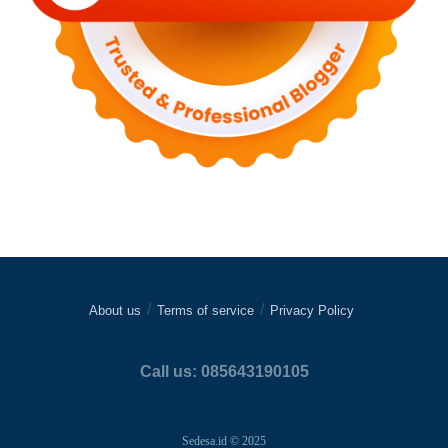
About us
Terms of service
Privacy Policy
Call us: 085643190105
Sedesa.id © 2025