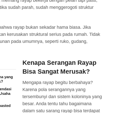
 memang rayap bekerja dengan pelan tapi pasti,
tika sudah parah, sudah menggerogoti struktur
 bahwa rayap bukan sekadar hama biasa. Jika
an kerusakan struktural serius pada rumah. Tidak
nan pada umumnya, seperti ruko, gudang,
Kenapa Serangan Rayap
Bisa Sangat Merusak?
na yang
s?
Mengapa rayap begitu berbahaya?
mendasi
Karena pola serangannya yang
 Usaha
tersembunyi dan sistem koloninya yang
besar. Anda tentu tahu bagaimana
oasted
dalam satu sarang rayap bisa terdapat