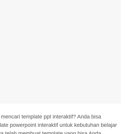
encari template ppt interaktif? Anda bisa
te powerpoint interaktif untuk kebutuhan belajar
ya telah membuat template yang bisa Anda