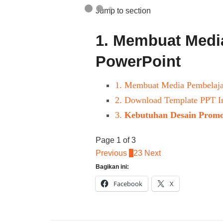
Jump to section
1.
Membuat Media
PowerPoint
1.
Membuat Media Pembelaja
2.
Download Template PPT Int
3.
Kebutuhan Desain Promo
Page 1 of 3
Previous
1
2
3
Next
Bagikan ini:
Facebook
X