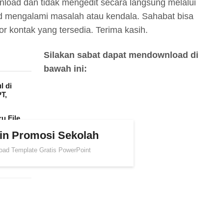
oad dan tidak mengedit secara langsung melalui
ad mengalami masalah atau kendala. Sahabat bisa
 kontak yang tersedia. Terima kasih.
Silakan sabat dapat mendownload di
bawah ini:
l di
T,
u File
in Promosi Sekolah
agian
oad Template Gratis PowerPoint