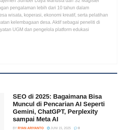
najemen Sumber Daya Manusia dan S2 Magister
gan pengalaman lebih dari 10 tahun dalam
wisata, koperasi, ekonomi kreatif, serta pelatihan
atan kelembagaan desa. Aktif sebagai peneliti di
yatan UGM dan pengelola platform edukasi
SEO di 2025: Bagaimana Bisa
Muncul di Pencarian AI Seperti
Gemini, ChatGPT, Perplexity
sampai Meta AI
BY
RYAN ARIYANTO
JUNI 15, 2025
0