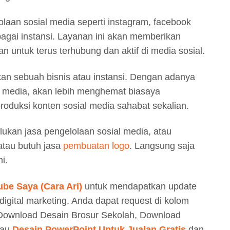
laan sosial media seperti instagram, facebook
bagai instansi. Layanan ini akan memberikan
 untuk terus terhubung dan aktif di media sosial.
nkan sebuah bisnis atau instansi. Dengan adanya
l media, akan lebih menghemat biasaya
oduksi konten sosial media sahabat sekalian.
ukan jasa pengelolaan sosial media, atau
atau butuh jasa
pembuatan logo
. Langsung saja
i.
ube Saya (Cara Ari)
untuk mendapatkan update
igital marketing. Anda dapat request di kolom
 Download Desain Brosur Sekolah, Download
tau
Desain PowerPoint Untuk Jualan Gratis
dan