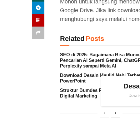
Mohon untuk langsung mendownl
Google Drive. Jika link downlo
menghubungi saya melalui nomor
Related
Posts
SEO di 2025: Bagaimana Bisa Muncu
Pencarian AI Seperti Gemini, ChatGP
Perplexity sampai Meta AI
Download Desain Maulid Nabi Terbar
PowerPoint
Desa
Struktur Bumdes Perlu Menambah B
Digital Marketing
Downl