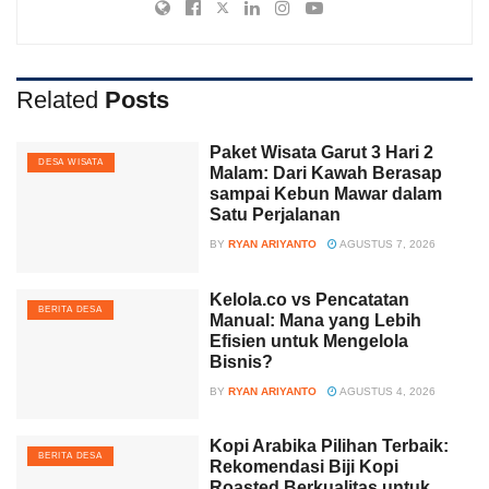
Related
Posts
Paket Wisata Garut 3 Hari 2
DESA WISATA
Malam: Dari Kawah Berasap
sampai Kebun Mawar dalam
Satu Perjalanan
BY
RYAN ARIYANTO
AGUSTUS 7, 2026
Kelola.co vs Pencatatan
BERITA DESA
Manual: Mana yang Lebih
Efisien untuk Mengelola
Bisnis?
BY
RYAN ARIYANTO
AGUSTUS 4, 2026
Kopi Arabika Pilihan Terbaik:
BERITA DESA
Rekomendasi Biji Kopi
Roasted Berkualitas untuk