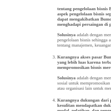
tentang pengelolaan bisni
aspek pengelolaan bisnis s
dapat mengakibatkan Bumdes
menghadapi persaingan di p
Solusinya
adalah dengan mem
pengelolaan bisnis sehingga
tentang manajemen, keuangan
Kurangnya akses pasar Bum
yang lebih luas karena ter
mempromosikan bisnis mer
Solusinya
adalah dengan mem
sosial untuk mempromosikan b
atau organisasi lain untuk m
Kurangnya dukungan dari p
kesulitan mendapatkan duk
modal, pelatihan, dan peng