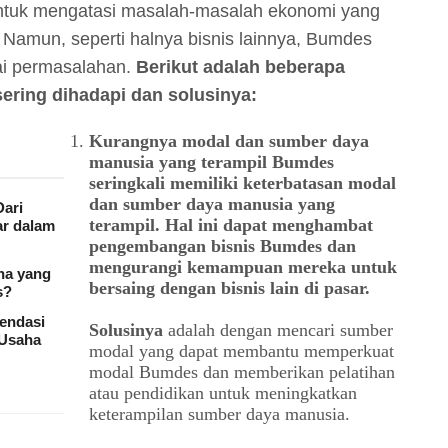
untuk mengatasi masalah-masalah ekonomi yang
 Namun, seperti halnya bisnis lainnya, Bumdes
ai permasalahan.
Berikut adalah beberapa
ring dihadapi dan solusinya:
Kurangnya modal dan sumber daya
manusia yang terampil Bumdes
seringkali memiliki keterbatasan modal
dan sumber daya manusia yang
Dari
terampil. Hal ini dapat menghambat
r dalam
pengembangan bisnis Bumdes dan
mengurangi kemampuan mereka untuk
na yang
bersaing dengan bisnis lain di pasar.
s?
mendasi
Solusinya
adalah dengan mencari sumber
 Usaha
modal yang dapat membantu memperkuat
modal Bumdes dan memberikan pelatihan
atau pendidikan untuk meningkatkan
keterampilan sumber daya manusia.