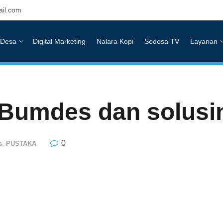
il.com
Desa
Digital Marketing
Nalara Kopi
Sedesa TV
Layanan
Bumdes dan solusi
0
s
,
PUSTAKA