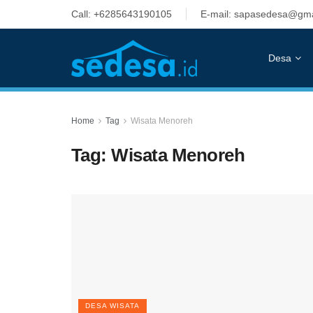
Call: +6285643190105
E-mail: sapasedesa@gma
Desa
Home
Tag
Wisata Menoreh
Tag:
Wisata Menoreh
DESA WISATA