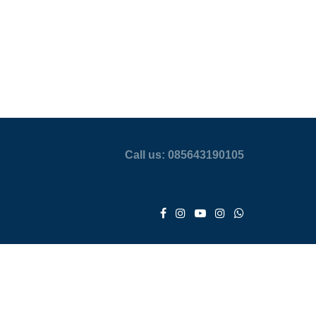
Call us: 085643190105