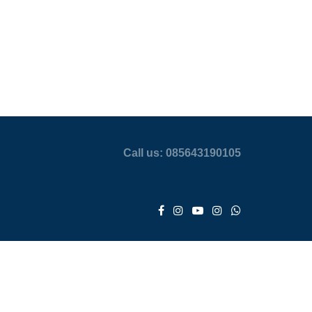
Call us: 085643190105