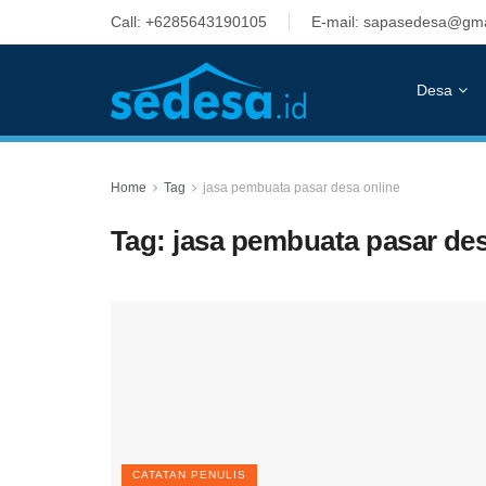
Call: +6285643190105
E-mail: sapasedesa@gma
Desa
Home
Tag
jasa pembuata pasar desa online
Tag:
jasa pembuata pasar des
CATATAN PENULIS