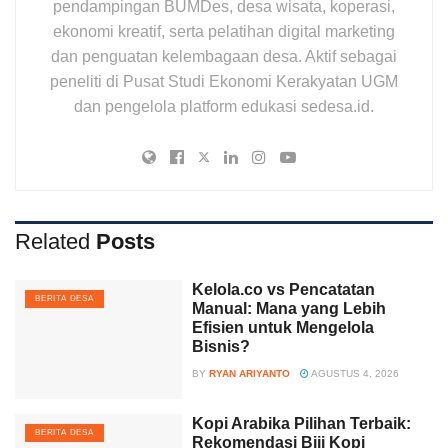
pendampingan BUMDes, desa wisata, koperasi,
ekonomi kreatif, serta pelatihan digital marketing
dan penguatan kelembagaan desa. Aktif sebagai
peneliti di Pusat Studi Ekonomi Kerakyatan UGM
dan pengelola platform edukasi sedesa.id.
Related
Posts
Kelola.co vs Pencatatan
BERITA DESA
Manual: Mana yang Lebih
Efisien untuk Mengelola
Bisnis?
BY
RYAN ARIYANTO
AGUSTUS 4, 2026
Kopi Arabika Pilihan Terbaik:
BERITA DESA
Rekomendasi Biji Kopi