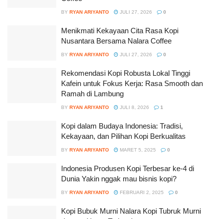
BY
RYAN ARIYANTO
JULI 27, 2026
0
Menikmati Kekayaan Cita Rasa Kopi
Nusantara Bersama Nalara Coffee
BY
RYAN ARIYANTO
JULI 27, 2026
0
Rekomendasi Kopi Robusta Lokal Tinggi
Kafein untuk Fokus Kerja: Rasa Smooth dan
Ramah di Lambung
BY
RYAN ARIYANTO
JULI 8, 2026
1
Kopi dalam Budaya Indonesia: Tradisi,
Kekayaan, dan Pilihan Kopi Berkualitas
BY
RYAN ARIYANTO
MARET 5, 2025
0
Indonesia Produsen Kopi Terbesar ke-4 di
Dunia Yakin nggak mau bisnis kopi?
BY
RYAN ARIYANTO
FEBRUARI 2, 2025
0
Kopi Bubuk Murni Nalara Kopi Tubruk Murni