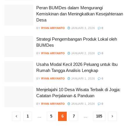
Peran BUMDes dalam Mengurangi
Kemiskinan dan Meningkatkan Kesejahteraan
Desa
BY
RYAN ARIYANTO
JANUARI 3, 2026
0
Strategi Pengembangan Produk Lokal oleh
BUMDes
BY
RYAN ARIYANTO
JANUARI 2, 2026
0
Usaha Modal Kecil 2026 Peluang untuk Ibu
Rumah Tangga Analisis Lengkap
BY
RYAN ARIYANTO
JANUARI 1, 2026
0
Menjelajahi 10 Desa Wisata Terbaik di Jogja:
Catatan Perjalanan & Panduan
BY
RYAN ARIYANTO
JANUARI 1, 2026
0
1
…
5
6
7
…
105